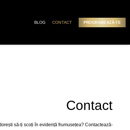
BLOG
CONTACT
PROGRAMEAZĂ-TE
Contact
i dorești să-ți scoți în evidență frumusețea? Contactează-